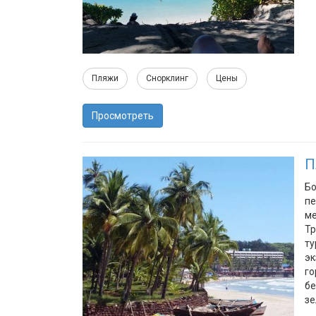
Пляжи
Снорклинг
Цены
Просмотреть
П
Бо
пе
ме
Тр
ту
эк
го
бе
зе