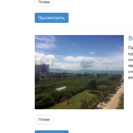
Пляжи
Просмотреть
В
Па
ку
он
яв
оч
ве
Пляжи