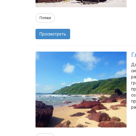
Пляжи
Просмотреть
Г
Дл
си
ра
гр
пр
со
пр
ра