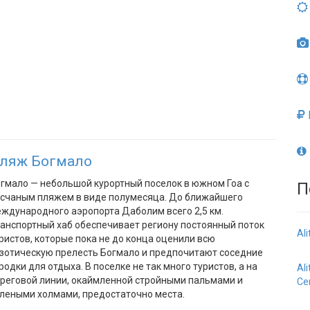
ляж Богмало
гмало — небольшой курортный поселок в южном Гоа с
П
счаным пляжем в виде полумесяца. До ближайшего
ждународного аэропорта Даболим всего 2,5 км.
анспортный хаб обеспечивает региону постоянный поток
Al
ристов, которые пока не до конца оценили всю
зотическую прелесть Богмало и предпочитают соседние
родки для отдыха. В поселке не так много туристов, а на
Al
реговой линии, окаймленной стройными пальмами и
Се
леными холмами, предостаточно места.