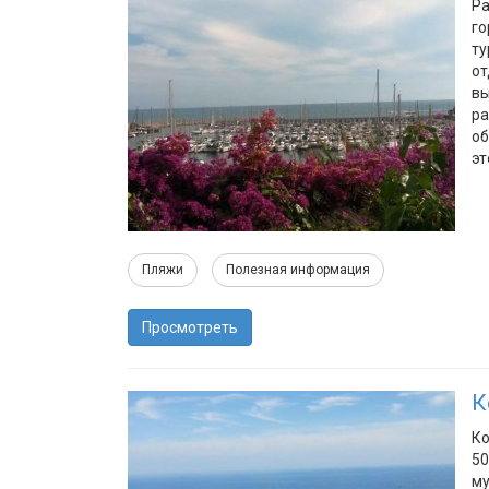
Ра
го
ту
от
вы
ра
об
эт
Пляжи
Полезная информация
Просмотреть
К
Ко
50
му