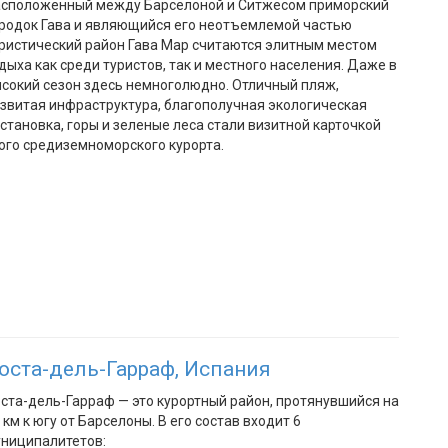
сположенный между Барселоной и Ситжесом приморский
родок Гава и являющийся его неотъемлемой частью
ристический район Гава Мар считаются элитным местом
дыха как среди туристов, так и местного населения. Даже в
сокий сезон здесь немноголюдно. Отличный пляж,
звитая инфраструктура, благополучная экологическая
становка, горы и зеленые леса стали визитной карточкой
ого средиземноморского курорта.
оста-дель-Гарраф, Испания
ста-дель-Гарраф — это курортный район, протянувшийся на
 км к югу от Барселоны. В его состав входит 6
ниципалитетов: