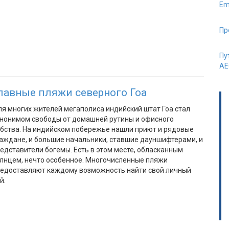
Em
Пр
Пу
AE
лавные пляжи северного Гоа
я многих жителей мегаполиса индийский штат Гоа стал
нонимом свободы от домашней рутины и офисного
бства. На индийском побережье нашли приют и рядовые
аждане, и большие начальники, ставшие дауншифтерами, и
едставители богемы. Есть в этом месте, обласканным
лнцем, нечто особенное. Многочисленные пляжи
едоставляют каждому возможность найти свой личный
й.