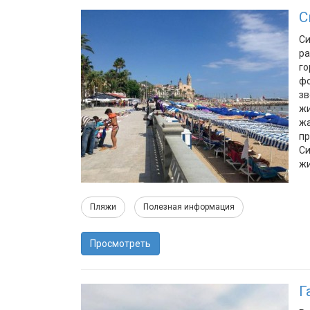
С
Си
ра
го
фо
зв
жи
жа
пр
Си
жи
Пляжи
Полезная информация
Просмотреть
Г