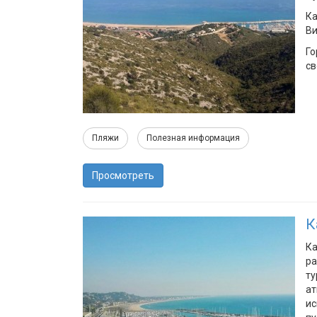
Ка
Ви
Го
св
Пляжи
Полезная информация
Просмотреть
К
Ка
ра
ту
ат
ис