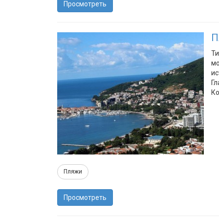
Просмотреть
П
Ти
мо
ис
Гл
Ко
Пляжи
Просмотреть