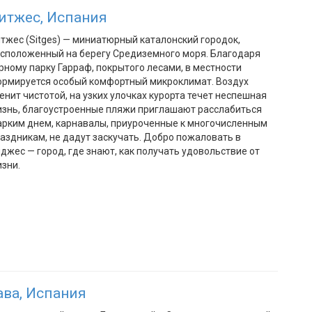
итжес, Испания
тжес (Sitges) — миниатюрный каталонский городок,
сположенный на берегу Средиземного моря. Благодаря
рному парку Гарраф, покрытого лесами, в местности
рмируется особый комфортный микроклимат. Воздух
енит чистотой, на узких улочках курорта течет неспешная
знь, благоустроенные пляжи приглашают расслабиться
рким днем, карнавалы, приуроченные к многочисленным
аздникам, не дадут заскучать. Добро пожаловать в
джес — город, где знают, как получать удовольствие от
зни.
ава, Испания