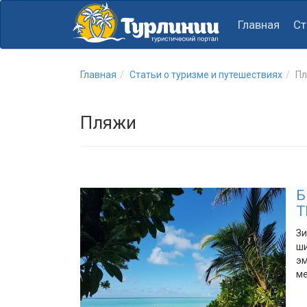
Главная
Ст
Главная
Статьи о туризме и путешествиях
П
Пляжи
Б
T
Зи
ши
эм
ме