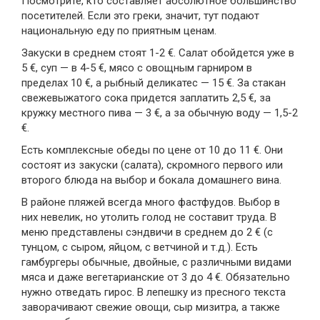
Посмотрите, кто составляет абсолютное большинство
посетителей. Если это греки, значит, тут подают
национальную еду по приятным ценам.
Закуски в среднем стоят 1-2 €. Салат обойдется уже в
5 €, суп — в 4-5 €, мясо с овощным гарниром в
пределах 10 €, а рыбный деликатес — 15 €. За стакан
свежевыжатого сока придется заплатить 2,5 €, за
кружку местного пива — 3 €, а за обычную воду — 1,5-2
€.
Есть комплексные обеды по цене от 10 до 11 €. Они
состоят из закуски (салата), скромного первого или
второго блюда на выбор и бокала домашнего вина.
В районе пляжей всегда много фастфудов. Выбор в
них невелик, но утолить голод не составит труда. В
меню представлены сэндвичи в среднем до 2 € (с
тунцом, с сыром, яйцом, с ветчиной и т.д.). Есть
гамбургеры обычные, двойные, с различными видами
мяса и даже вегетарианские от 3 до 4 €. Обязательно
нужно отведать гирос. В лепешку из пресного текста
заворачивают свежие овощи, сыр мизитра, а также